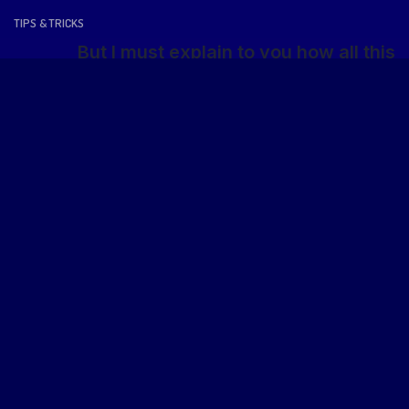
TIPS & TRICKS
But I must explain to you how all this
mistaken idea
3 Mai 2021
3 commentaires
epiceriecalishop@gmail.com
par
GROCERY
The Problem With Typefaces on the Web
3 Mai 2021
3 commentaires
epiceriecalishop@gmail.com
par
GROCERY
English Breakfast Tea With Tasty Donut