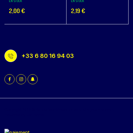
EN STOCK
EN STOCK
2,00
€
2,19
€
+33 6 80 16 94 03
Copyright 2022 © Bacola WordPress Theme. All rights reserved.
Powered by KlbTheme.