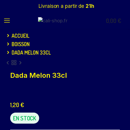
Livraison a partir de
21h
0,00
€
ACCUEIL
BOISSON
DADA MELON 33CL
Dada Melon 33cl
1,20
€
EN STOCK