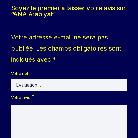
Soyez le premier à laisser votre avis sur
“ANA Arabiyat”
Votre adresse e-mail ne sera pas
publiée.
Les champs obligatoires sont
indiqués avec
*
Votre note
*
Votre avis