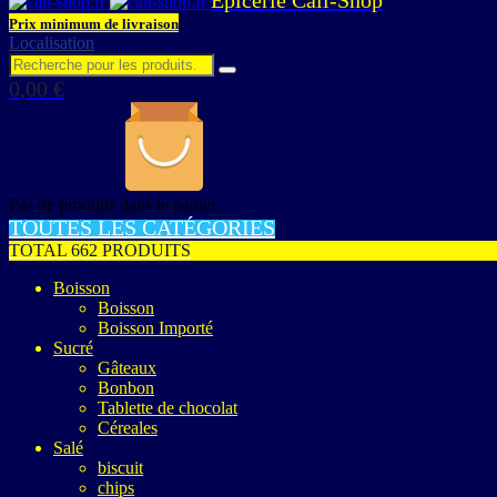
Prix minimum de livraison
Localisation
0,00
€
Pas de produits dans le panier.
TOUTES LES CATÉGORIES
TOTAL 662 PRODUITS
Boisson
Boisson
Boisson Importé
Sucré
Gâteaux
Bonbon
Tablette de chocolat
Céreales
Salé
biscuit
chips