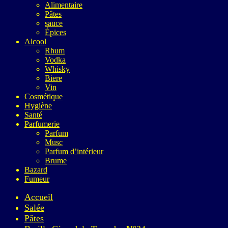
Alimentaire
Pâtes
sauce
Épices
Alcool
Rhum
Vodka
Whisky
Biere
Vin
Cosmétique
Hygiène
Santé
Parfumerie
Parfum
Musc
Parfum d’intérieur
Brume
Bazard
Fumeur
Accueil
Salée
Pâtes