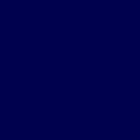
owered by KlbTheme.