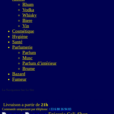
Rhum
Vodka
Whisky
Biere
Vin
Cosmétique
Hygiène
Santé
Parfumerie
Parfum
Musc
Parfum d’intérieur
Brume
Bazard
Fumeur
La Navigation Sur Le Site
Copyright 2022 © Bacola WordPress Theme. All rights reserved. P
Livraison a partir de
21h
Commande uniquement par téléphone:
+33 6 80 16 94 03
Epicerie Cali-Shop