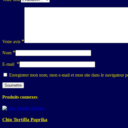
*
Votre avis
*
Nom
*
E-mail
Enregistrer mon nom, mon e-mail et mon site dans le navigateur
Produits connexes
Chio Tortilla Paprika