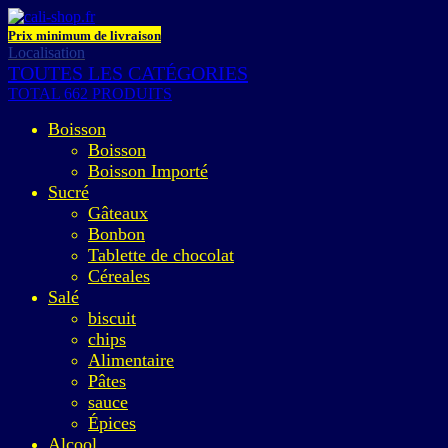
Prix minimum de livraison
Localisation
TOUTES LES CATÉGORIES
TOTAL 662 PRODUITS
Boisson
Boisson
Boisson Importé
Sucré
Gâteaux
Bonbon
Tablette de chocolat
Céreales
Salé
biscuit
chips
Alimentaire
Pâtes
sauce
Épices
Alcool