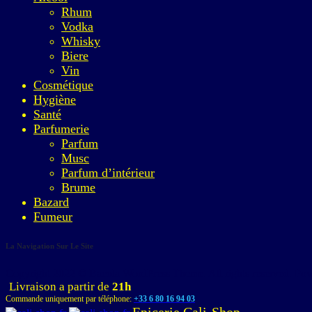
Rhum
Vodka
Whisky
Biere
Vin
Cosmétique
Hygiène
Santé
Parfumerie
Parfum
Musc
Parfum d’intérieur
Brume
Bazard
Fumeur
La Navigation Sur Le Site
Copyright 2022 © Bacola WordPress Theme. All rights reserved. P
Livraison a partir de
21h
Commande uniquement par téléphone:
+33 6 80 16 94 03
Epicerie Cali-Shop