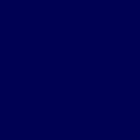
owered by KlbTheme.