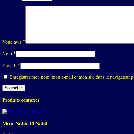
*
Votre avis
*
Nom
*
E-mail
Enregistrer mon nom, mon e-mail et mon site dans le navigateur
Produits connexes
Musc Noble El Nabil