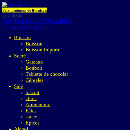
Prix minimum de livraison
Localisation
TOUTES LES CATÉGORIES
TOTAL 662 PRODUITS
Boisson
Boisson
Boisson Importé
Sucré
Gâteaux
Bonbon
Tablette de chocolat
Céreales
Salé
biscuit
chips
Alimentaire
Pâtes
sauce
Épices
Alcool