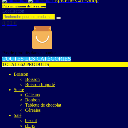
Prix minimum de livraison
Localisation
0,00
€
Pas de produits dans le panier.
TOUTES LES CATÉGORIES
TOTAL 662 PRODUITS
Boisson
Boisson
Boisson Importé
Sucré
Gâteaux
Bonbon
Tablette de chocolat
Céreales
Salé
biscuit
chips