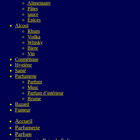
Alimentaire
Pâtes
sauce
Épices
Alcool
Rhum
Vodka
Whisky
Biere
Vin
Cosmétique
Hygiène
Santé
Parfumerie
Parfum
Musc
Parfum d’intérieur
Brume
Bazard
Fumeur
Accueil
Parfumerie
Parfum