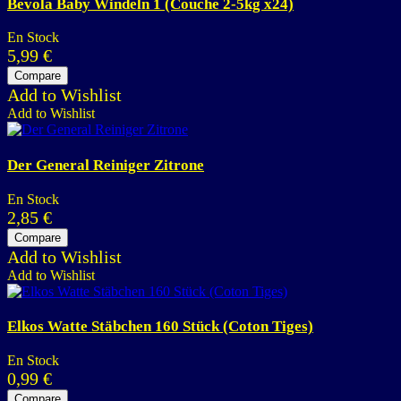
Bevola Baby Windeln 1 (Couche 2-5kg x24)
En Stock
5,99
€
Compare
Add to Wishlist
Add to Wishlist
Der General Reiniger Zitrone
En Stock
2,85
€
Compare
Add to Wishlist
Add to Wishlist
Elkos Watte Stäbchen 160 Stück (Coton Tiges)
En Stock
0,99
€
Compare