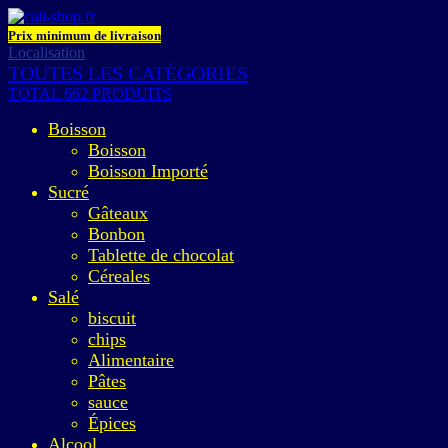
Prix minimum de livraison
Localisation
TOUTES LES CATÉGORIES
TOTAL 662 PRODUITS
Boisson
Boisson
Boisson Importé
Sucré
Gâteaux
Bonbon
Tablette de chocolat
Céreales
Salé
biscuit
chips
Alimentaire
Pâtes
sauce
Épices
Alcool