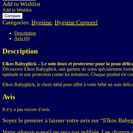
Add to Wishlist
Add to Wishlist
Compare
Catégories:
Hygiène
,
Hygiène Corporel
Description
Avis (0)
Description
Elkos Babyglück – Le soin doux et protecteur pour la peau délica
Découvrez Elkos Babyglück, une gamme de soins spécialement formulée
optimale et une protection contre les irritations. Chaque produit est c
Elkos Babyglück, le choix idéal pour offrir à votre bébé un soin délica
Avis
Il n’y a pas encore d’avis.
Soyez le premier à laisser votre avis sur “Elkos Bab
Votre adresse e-mail ne sera pas publiée.
Les champs o