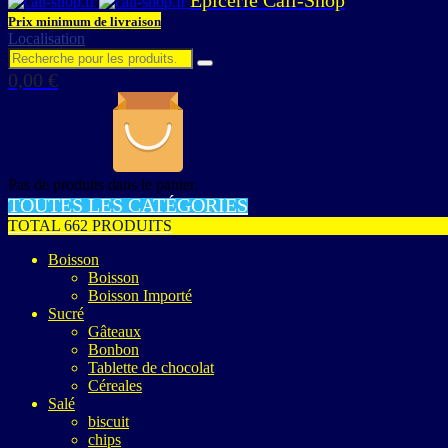
Prix minimum de livraison
Localisation
0,00
€
Pas de produits dans le panier.
TOUTES LES CATÉGORIES
TOTAL 662 PRODUITS
Boisson
Boisson
Boisson Importé
Sucré
Gâteaux
Bonbon
Tablette de chocolat
Céreales
Salé
biscuit
chips