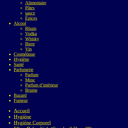
Alimentaire
Pâtes
sauce
Épices
Alcool
Rhum
Vodka
Whisky
Biere
Vin
Cosmétique
Hygiène
Santé
Parfumerie
Parfum
Musc
Parfum d’intérieur
Brume
Bazard
Fumeur
Accueil
Hygiène
Hygiène Corporel