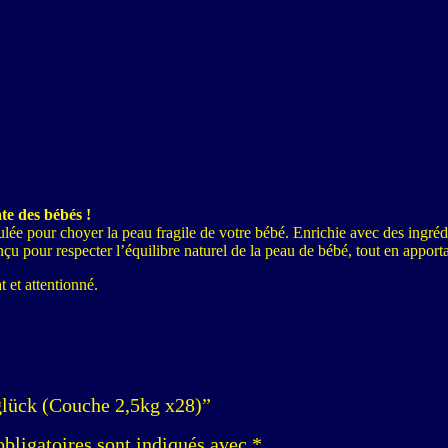
te des bébés !
 pour choyer la peau fragile de votre bébé. Enrichie avec des ingrédi
onçu pour respecter l’équilibre naturel de la peau de bébé, tout en apport
t et attentionné.
yglück (Couche 2,5kg x28)”
bligatoires sont indiqués avec
*