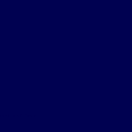
owered by KlbTheme.