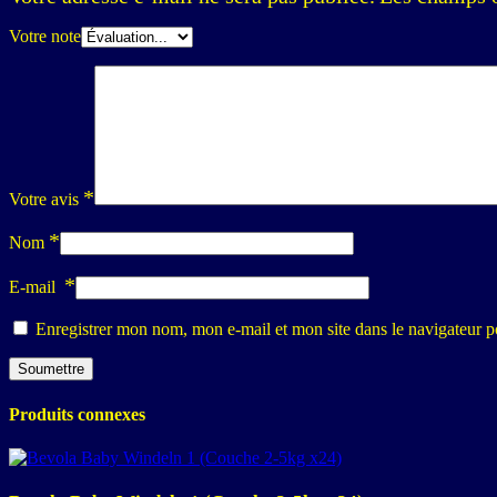
Votre note
*
Votre avis
*
Nom
*
E-mail
Enregistrer mon nom, mon e-mail et mon site dans le navigateur
Produits connexes