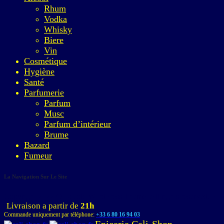
Rhum
Vodka
Whisky
Biere
Vin
Cosmétique
Hygiène
Santé
Parfumerie
Parfum
Musc
Parfum d’intérieur
Brume
Bazard
Fumeur
La Navigation Sur Le Site
Copyright 2022 © Bacola WordPress Theme. All rights reserved. P
Livraison a partir de
21h
Commande uniquement par téléphone:
+33 6 80 16 94 03
Epicerie Cali-Shop