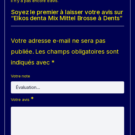
Il n’y a pas encore d’avis.
Soyez le premier à laisser votre avis sur
“Elkos denta Mix Mittel Brosse à Dents”
Votre adresse e-mail ne sera pas
publiée.
Les champs obligatoires sont
indiqués avec
*
Votre note
*
Votre avis