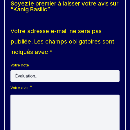
Soyez le premier à laisser votre avis sur
“Kanig Basilic”
Votre adresse e-mail ne sera pas
publiée.
Les champs obligatoires sont
indiqués avec
*
Votre note
*
Votre avis