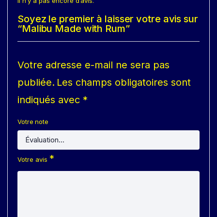
Il n’y a pas encore d’avis.
Soyez le premier à laisser votre avis sur
“Malibu Made with Rum”
Votre adresse e-mail ne sera pas
publiée.
Les champs obligatoires sont
indiqués avec
*
Votre note
*
Votre avis