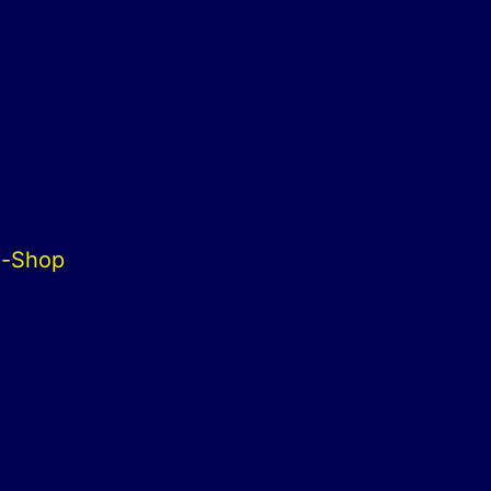
served. Powered by KlbTheme.
li-Shop