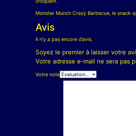
croquant.
Monster Munch Crazy Barbecue, le snack qui
Avis
Il n’y a pas encore d’avis.
Soyez le premier à laisser votre 
Votre adresse e-mail ne sera pas p
Votre note