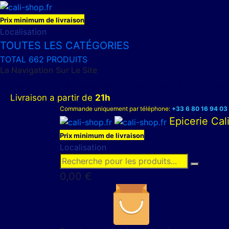
Prix minimum de livraison
Localisation
TOUTES LES CATÉGORIES
TOTAL 662 PRODUITS
La Navigation Sur Le Site
Copyright 2022 © Bacola WordPress Theme. All rights re
Livraison a partir de
21h
Commande uniquement par téléphone:
+33 6 80 16 94 03
Epicerie Ca
Prix minimum de livraison
Localisation
0,00
€