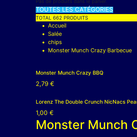
Pas de produits dans le panier.
TOUTES LES CATÉGORIES
TOTAL 662 PRODUITS
Accueil
Salée
chips
Monster Munch Crazy Barbecue
Monster Munch Crazy BBQ
2,79
€
Lorenz The Double Crunch NicNacs Pea
1,00
€
Monster Munch 