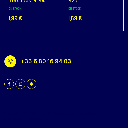
Torsades N°34
32g
EN STOCK
EN STOCK
1,99
€
1,69
€
+33 6 80 16 94 03
Copyright 2022 © Bacola WordPress Theme. All rights reserved.
Powered by KlbTheme.