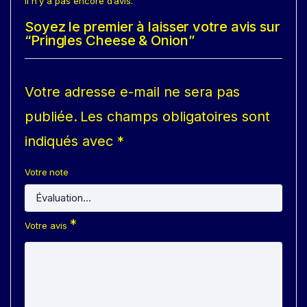
Il n’y a pas encore d’avis.
Soyez le premier à laisser votre avis sur
“Pringles Cheese & Onion”
Votre adresse e-mail ne sera pas
publiée.
Les champs obligatoires sont
indiqués avec
*
Votre note
*
Votre avis