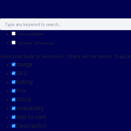
Copyright 2022 © Bacola WordPress Theme. All rights reser
Hide similarities
Highlight differences
Select the fields to be shown. Others will be hidden. Drag a
Image
SKU
Rating
Prix
Stock
Availability
Add to cart
Description