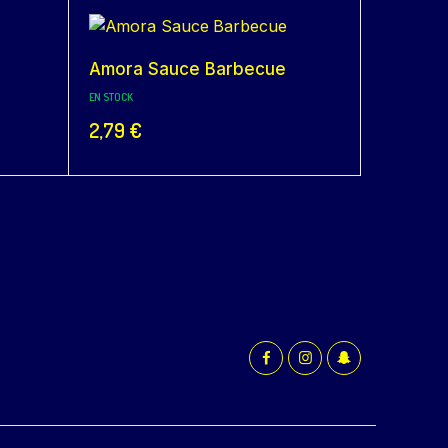
Amora Sauce Barbecue
EN STOCK
2,79
€