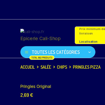
Prix minimum d
livraison
Epicerie Cali-Shop
Localisation
TOUTES LES CATÉGORIES
TOTAL 662 PRODUITS
ACCUEIL
SALÉE
CHIPS
PRINGLES PIZZA
Pringles Original
2,69
€