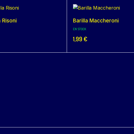
a Risoni
Barilla Maccheroni
EN STOCK
1,99
€