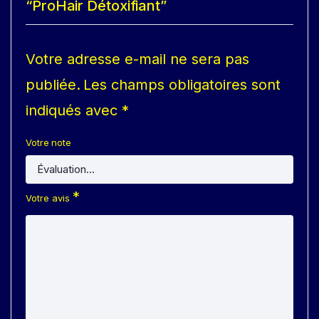
“ProHair Détoxifiant”
Votre adresse e-mail ne sera pas
publiée.
Les champs obligatoires sont
indiqués avec
*
Votre note
*
Votre avis