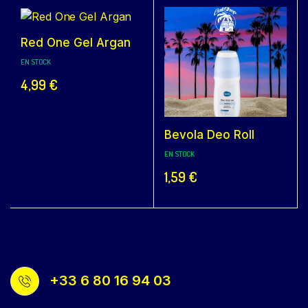
Red One Gel Argan
EN STOCK
4,99
€
Bevola Deo Roll
EN STOCK
1,59
€
+33 6 80 16 94 03