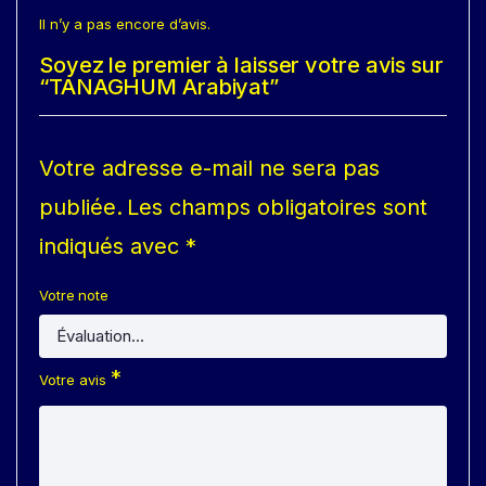
Il n’y a pas encore d’avis.
Soyez le premier à laisser votre avis sur
“TANAGHUM Arabiyat”
Votre adresse e-mail ne sera pas
publiée.
Les champs obligatoires sont
indiqués avec
*
Votre note
*
Votre avis