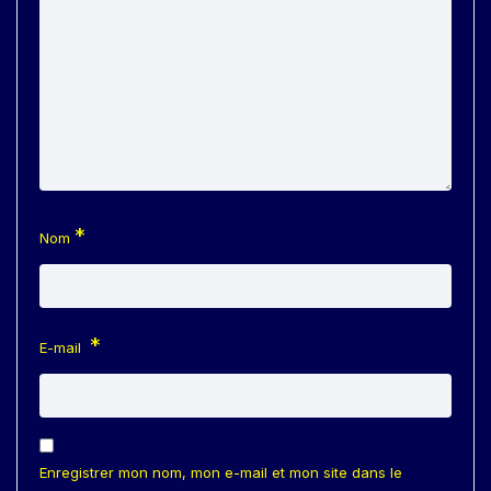
*
Nom
*
E-mail
Enregistrer mon nom, mon e-mail et mon site dans le