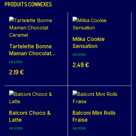
PRODUITS CONNEXES
Milka Cookie
Sensation
Tartelette Bonne
Maman Chocolat
EN STOCK
Caramel
EN STOCK
2,49
€
2,19
€
Balconi Choco &
Balconi Mini Rolls
Latte
Fraise
EN STOCK
EN STOCK