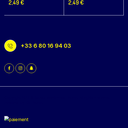
2,49
€
2,49
€
+33 6 80 16 94 03
Copyright 2022 © Bacola WordPress Theme. All rights reserved.
Powered by KlbTheme.