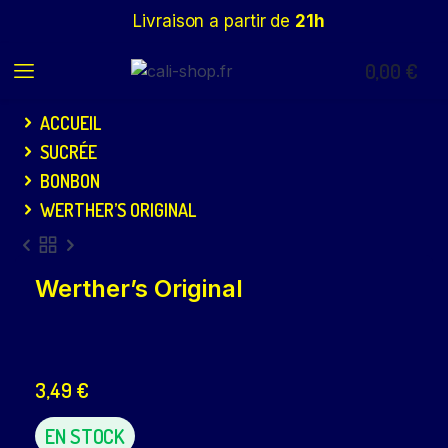
Livraison a partir de
21h
0,00
€
ACCUEIL
SUCRÉE
BONBON
WERTHER’S ORIGINAL
Werther’s Original
3,49
€
EN STOCK