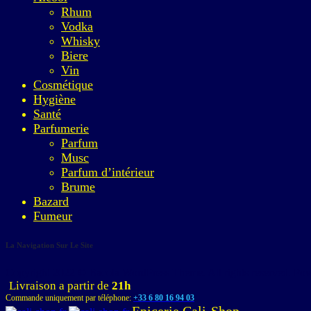
Rhum
Vodka
Whisky
Biere
Vin
Cosmétique
Hygiène
Santé
Parfumerie
Parfum
Musc
Parfum d’intérieur
Brume
Bazard
Fumeur
La Navigation Sur Le Site
Copyright 2022 © Bacola WordPress Theme. All rights reserved. P
Livraison a partir de
21h
Commande uniquement par téléphone:
+33 6 80 16 94 03
Epicerie Cali-Shop