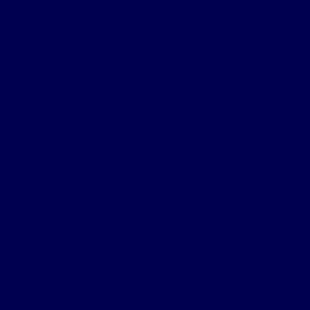
owered by KlbTheme.