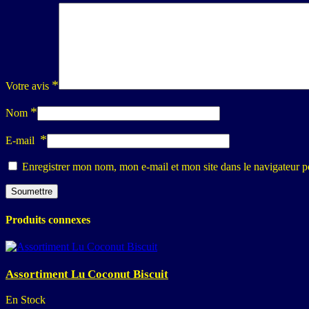
*
Votre avis
*
Nom
*
E-mail
Enregistrer mon nom, mon e-mail et mon site dans le navigateur
Produits connexes
Assortiment Lu Coconut Biscuit
En Stock