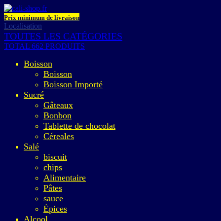
Prix minimum de livraison
Localisation
TOUTES LES CATÉGORIES
TOTAL 662 PRODUITS
Boisson
Boisson
Boisson Importé
Sucré
Gâteaux
Bonbon
Tablette de chocolat
Céreales
Salé
biscuit
chips
Alimentaire
Pâtes
sauce
Épices
Alcool