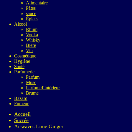
Alimentaire
Pâtes
sauce
Épices
Alcool
Rhum
Vodka
Whisky
Biere
Vin
Cosmétique
Hygiène
Santé
Parfumerie
Parfum
Musc
Parfum d’intérieur
Brume
Bazard
Fumeur
Accueil
Sucrée
Airwaves Lime Ginger