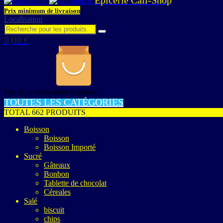
Prix minimum de livraison
Localisation
0,00
€
Pas de produits dans le panier.
TOUTES LES CATÉGORIES
TOTAL 662 PRODUITS
Boisson
Boisson
Boisson Importé
Sucré
Gâteaux
Bonbon
Tablette de chocolat
Céreales
Salé
biscuit
chips