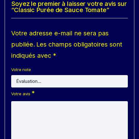
Soyez le premier à laisser votre avis sur
“Classic Purée de Sauce Tomate”
Votre adresse e-mail ne sera pas
publiée.
Les champs obligatoires sont
indiqués avec
*
Votre note
*
Votre avis