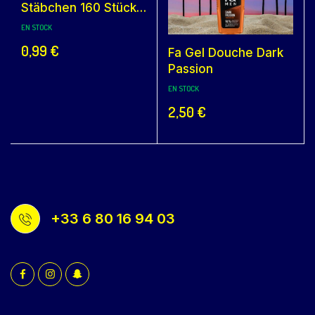
Stäbchen 160 Stück
(Coton Tiges)
EN STOCK
0,99
€
Fa Gel Douche Dark
Passion
EN STOCK
2,50
€
+33 6 80 16 94 03