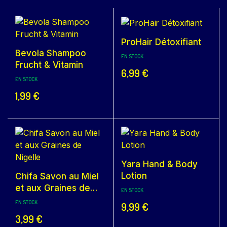
ProHair Détoxifiant
Bevola Shampoo
EN STOCK
Frucht & Vitamin
6,99
€
EN STOCK
1,99
€
Yara Hand & Body
Lotion
Chifa Savon au Miel
et aux Graines de
EN STOCK
Nigelle
EN STOCK
9,99
€
3,99
€