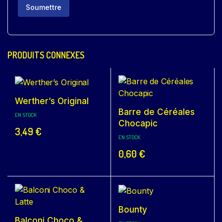
PRODUITS CONNEXES
Werther’s Original
Barre de Céréales
EN STOCK
Chocapic
3,49
€
EN STOCK
0,60
€
Bounty
Balconi Choco &