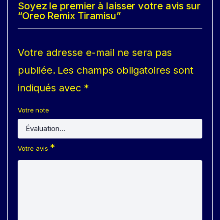
Soyez le premier à laisser votre avis sur
“Oreo Remix Tiramisu”
Votre adresse e-mail ne sera pas
publiée.
Les champs obligatoires sont
indiqués avec
*
Votre note
*
Votre avis